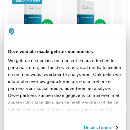
Huidig product
Cisco Meraki
Cisco Meraki
Cisco 
MX68W Enterprise
MX68W Enterprise
MX68W
Deze website maakt gebruik van cookies
License and Support
License and
Licens
We gebruiken cookies om content en advertenties te
5 jaar
Support.
3 jaar
personaliseren, om functies voor social media te bieden
765,00
460,00
excl. btw
1 jaar
en om ons websiteverkeer te analyseren. Ook delen we
925,65
556,60
incl. btw
205,00
excl. btw
informatie over uw gebruik van onze site met onze
248,05
incl. btw
partners voor social media, adverteren en analyse.
Deze partners kunnen deze gegevens combineren met
andere informatie die u aan ze heeft verstrekt of die ze
hebben verzameld op basis van uw gebruik van hun
services.
WIL JIJ ADVIES OP MAAT?
Vraag het onze experts!
Details tonen