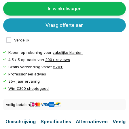
In winkelwagen
Vraag offerte aan
Vergelijk
Kopen op rekening voor
zakelijke klanten
4.5 / 5 op basis van
200+ reviews
Gratis verzending vanaf
€70*
Professioneel advies
25+ jaar ervaring
Win €300 shoptegoed
Veilig betalen
Omschrijving
Specificaties
Alternatieven
Veelge