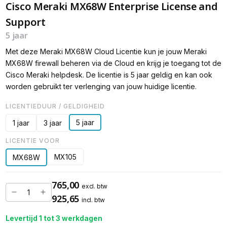
Cisco Meraki MX68W Enterprise License and
Support
5 jaar
Met deze Meraki MX68W Cloud Licentie kun je jouw Meraki
MX68W firewall beheren via de Cloud en krijg je toegang tot de
Cisco Meraki helpdesk. De licentie is 5 jaar geldig en kan ook
worden gebruikt ter verlenging van jouw huidige licentie.
LICENTIEDUUR / GELDIGHEID
5 jaar
1 jaar
3 jaar
LICENTIE VOOR
MX105
MX68W
765,00
excl. btw
925,65
incl. btw
Levertijd 1 tot 3 werkdagen