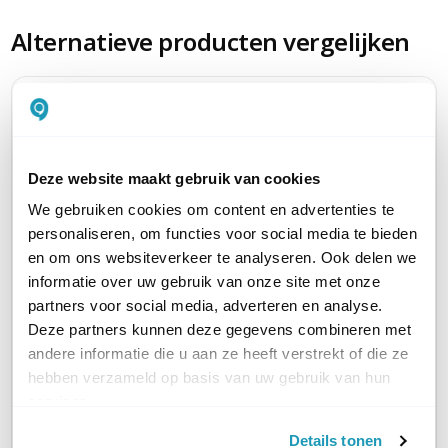
Alternatieve producten vergelijken
Huidig product
Deze website maakt gebruik van cookies
We gebruiken cookies om content en advertenties te
personaliseren, om functies voor social media te bieden
en om ons websiteverkeer te analyseren. Ook delen we
Cisco Catalyst
Cisco 
Cisco Catalyst
informatie over uw gebruik van onze site met onze
3560CX-8TC
3560C
3560CX-8PT
partners voor social media, adverteren en analyse.
8-poorts Managed L3
8-poor
8-poorts Managed L3
Deze partners kunnen deze gegevens combineren met
switch
PoE+ sw
PoE+ switch
andere informatie die u aan ze heeft verstrekt of die ze
1.603,52
1.872,16
1.683,88
excl. btw
excl. btw
hebben verzameld op basis van uw gebruik van hun
1.940,26
2.265,3
2.037,49
incl. btw
incl. btw
services.
Details tonen