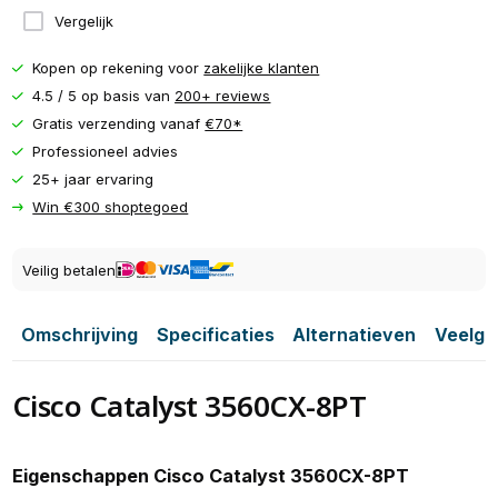
Vergelijk
Kopen op rekening voor
zakelijke klanten
4.5 / 5 op basis van
200+ reviews
Gratis verzending vanaf
€70*
Professioneel advies
25+ jaar ervaring
Win €300 shoptegoed
Veilig betalen
Omschrijving
Specificaties
Alternatieven
Veelge
Cisco Catalyst 3560CX-8PT
Eigenschappen Cisco Catalyst 3560CX-8PT