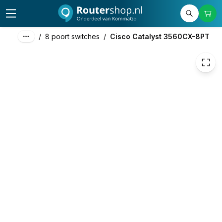
1.683,88
excl. btw
2.037,49
incl. btw
/
8 poort switches
/
Cisco Catalyst 3560CX-8PT