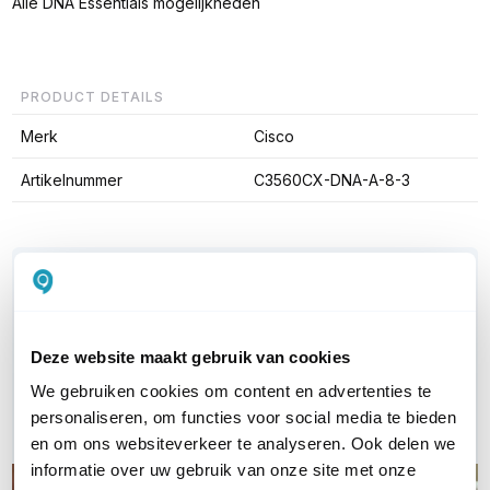
Alle DNA Essentials mogelijkheden
PRODUCT DETAILS
Merk
Cisco
Artikelnummer
C3560CX-DNA-A-8-3
WIL JIJ ADVIES OP MAAT?
Vraag het onze experts!
Deze website maakt gebruik van cookies
Bel ons
We gebruiken cookies om content en advertenties te
E-mail
personaliseren, om functies voor social media te bieden
en om ons websiteverkeer te analyseren. Ook delen we
informatie over uw gebruik van onze site met onze