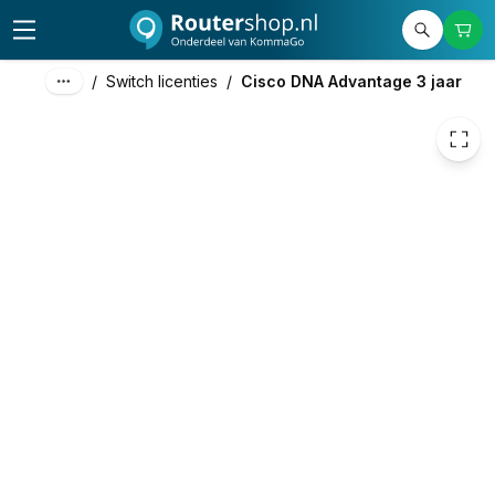
425,00
excl. btw
514,25
incl. btw
/
Switch licenties
/
Cisco DNA Advantage 3 jaar