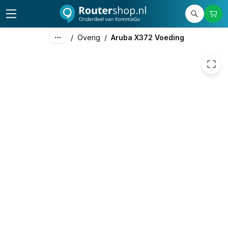
367,00
excl. btw
444,07
incl. btw
/
Overig
/
Aruba X372 Voeding