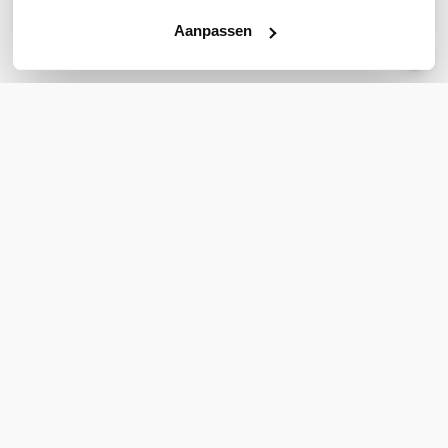
Stel een vraag
Aanpassen
REVIEWS
(
0
)
Ga naar Trusted Shops reviews
Wees de eerste die een review schrijft!
Schrijf een review
Support
Klantenservice
Bestellen & Betalen