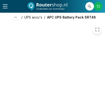
1.014,99
excl. btw
1.228,14
incl. btw
/
UPS accu's
/
APC UPS Battery Pack SRT48