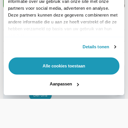
informatie over uw gebruik van onze site met onze
partners voor social media, adverteren en analyse.
Deze partners kunnen deze gegevens combineren met
andere informatie die u aan ze heeft verstrekt of die ze
PRODUCT DETAILS
hebben verzameld op basis van uw gebruik van hun
Merk
APC
services.
Details tonen
Artikelnummer
SRT48RMBP
Alle cookies toestaan
WIL JIJ ADVIES OP MAAT?
Vraag het onze experts!
Aanpassen
Bel ons
E-mail