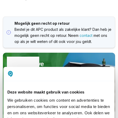
Mogelijk geen recht op retour
Bestel je dit APC product als zakelijke klant? Dan heb je
mogelijk geen recht op retour. Neem
contact
met ons
op als je wilt weten of dit ook voor jou geldt.
Kwalitatieve
(nood)stroomapparatuur
Van UPS en PDU tot serverkasten en
garanties; jouw complete oplossing van
Deze website maakt gebruik van cookies
A tot Z
We gebruiken cookies om content en advertenties te
personaliseren, om functies voor social media te bieden
en om ons websiteverkeer te analyseren. Ook delen we
Maak kennis met APC