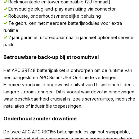
Rackmountable en tower compatible (2U formaat)
Eenvoudige plug-and-play aansluiting via connector
Robuuste, onderhoudsvriendelijke behuizing
Te gebruiken met meerdere batterijmodules voor extra
runtime
2 jaar garantie, uitbreidbaar naar 5 jaar met optioneel service
pack
Betrouwbare back-up bij stroomuitval
Het APC SRT48 batterijpakket is ontworpen om de runtime van
een aangesloten APC Smart-UPS On-Line te verlengen.
Hiermee voorkom je ongewenste uitval van IT-systemen tijdens
langere stroomstoringen. Dit is vooral waardevol in omgevingen
waar beschikbaarheid cruciaal is, zoals serverruimtes, medische
installaties of industriële toepassingen.
Onderhoud zonder downtime
De twee APC APCRBC155 batterijmodules zijn hot-swappable,
wat betekent dat ze vervangen kunnen worden zonder dat de