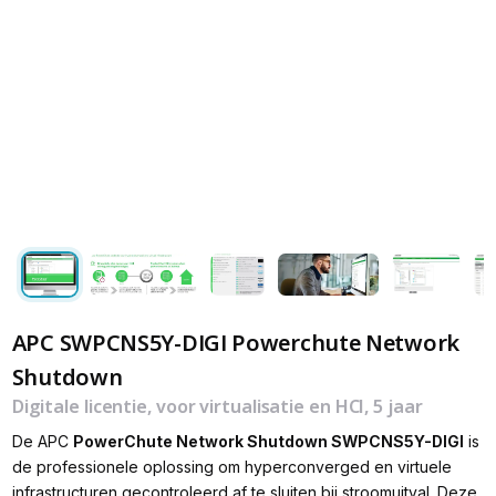
APC SWPCNS5Y-DIGI Powerchute Network
Shutdown
Digitale licentie, voor virtualisatie en HCI, 5 jaar
De APC
PowerChute Network Shutdown SWPCNS5Y-DIGI
is
de professionele oplossing om hyperconverged en virtuele
infrastructuren gecontroleerd af te sluiten bij stroomuitval. Deze