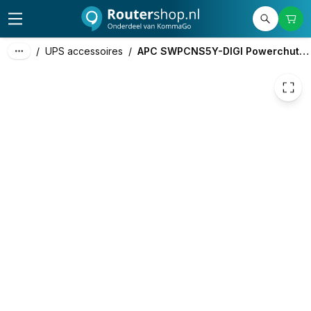
490,27
excl. btw
593,23
incl. btw
/
UPS accessoires
/
APC SWPCNS5Y-DIGI Powerchute Network Shutdown