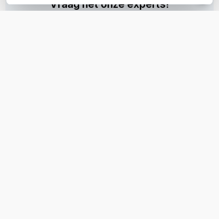
Vraag het onze experts!
Bel ons
E-mail
OVER DIT PRODUCT
Veelgestelde vragen