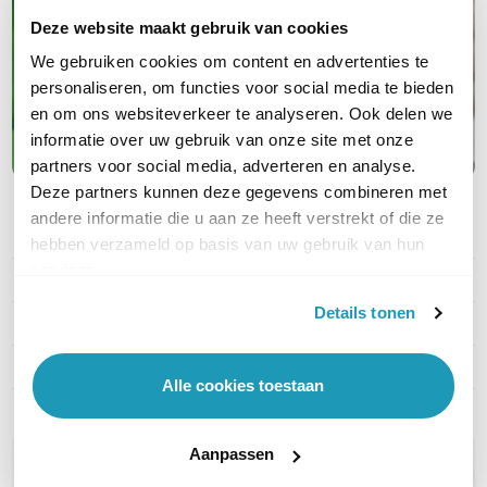
Van UPS en PDU tot serverkasten en
Deze website maakt gebruik van cookies
garanties; jouw complete oplossing van
We gebruiken cookies om content en advertenties te
A tot Z
personaliseren, om functies voor social media te bieden
en om ons websiteverkeer te analyseren. Ook delen we
Maak kennis met APC
informatie over uw gebruik van onze site met onze
partners voor social media, adverteren en analyse.
Deze partners kunnen deze gegevens combineren met
andere informatie die u aan ze heeft verstrekt of die ze
PRODUCT DETAILS
hebben verzameld op basis van uw gebruik van hun
services.
Merk
APC
Details tonen
Artikelnummer
SWPCNS5Y-DIGI
EAN
0731304622901
Alle cookies toestaan
Aanpassen
WIL JIJ ADVIES OP MAAT?