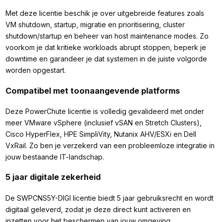
Met deze licentie beschik je over uitgebreide features zoals
VM shutdown, startup, migratie en prioritisering, cluster
shutdown/startup en beheer van host maintenance modes. Zo
voorkom je dat kritieke workloads abrupt stoppen, beperk je
downtime en garandeer je dat systemen in de juiste volgorde
worden opgestart.
Compatibel met toonaangevende platforms
Deze PowerChute licentie is volledig gevalideerd met onder
meer VMware vSphere (inclusief vSAN en Stretch Clusters),
Cisco HyperFlex, HPE SimpliVity, Nutanix AHV/ESXi en Dell
VxRail. Zo ben je verzekerd van een probleemloze integratie in
jouw bestaande IT-landschap.
5 jaar digitale zekerheid
De SWPCNS5Y-DIGI licentie biedt 5 jaar gebruiksrecht en wordt
digitaal geleverd, zodat je deze direct kunt activeren en
inzetten voor het beschermen van jouw omgeving.