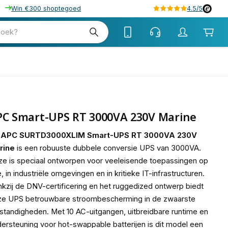
Win €300 shoptegoed
4.5/5
tw
zoek?
tw
PC Smart-UPS RT 3000VA 230V Marine
e
APC SURTD3000XLIM Smart-UPS RT 3000VA 230V
rine
is een robuuste dubbele conversie UPS van 3000VA.
e is speciaal ontworpen voor veeleisende toepassingen op
, in industriële omgevingen en in kritieke IT-infrastructuren.
kzij de DNV-certificering en het ruggedized ontwerp biedt
ze UPS betrouwbare stroombescherming in de zwaarste
tandigheden. Met 10 AC-uitgangen, uitbreidbare runtime en
ersteuning voor hot-swappable batterijen is dit model een