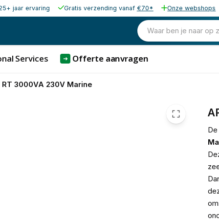
25+ jaar ervaring
Gratis verzending vanaf
€70*
Onze webshops
3.061,72
excl. b
3.704,68
Waar ben je naar op 
incl. b
nal Services
Offerte aanvragen
➜
 RT 3000VA 230V Marine
A
D
Ma
Dez
zee
Dan
de
oms
ond