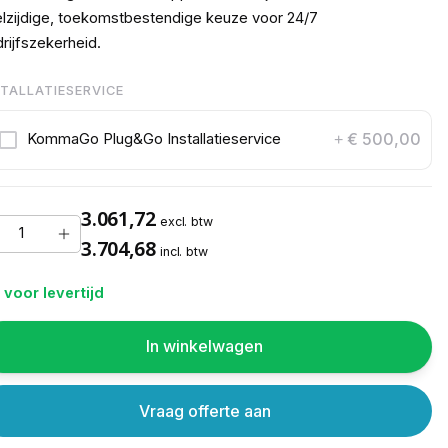
lzijdige, toekomstbestendige keuze voor 24/7
rijfszekerheid.
STALLATIESERVICE
€ 500,00
KommaGo Plug&Go Installatieservice
+
3.061,72
excl. btw
3.704,68
incl. btw
 voor levertijd
In winkelwagen
Vraag offerte aan