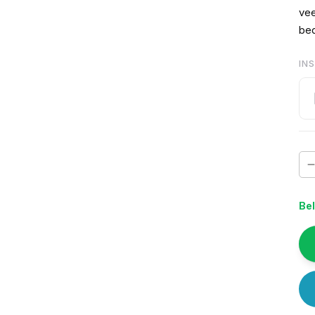
vee
bed
IN
Bel