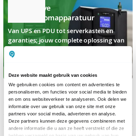
Kwalitatieve
(nood)stroomapparatuur
Van UPS en PDU tot serverkasten en
garanties; jouw complete oplossing van
A tot Z
Maak kennis met APC
Deze website maakt gebruik van cookies
We gebruiken cookies om content en advertenties te
personaliseren, om functies voor social media te bieden
PRODUCT DETAILS
en om ons websiteverkeer te analyseren. Ook delen we
informatie over uw gebruik van onze site met onze
Merk
APC
partners voor social media, adverteren en analyse.
Artikelnummer
SURT1000XLIM
Deze partners kunnen deze gegevens combineren met
andere informatie die u aan ze heeft verstrekt of die ze
EAN
0731304283515
hebben verzameld op basis van uw gebruik van hun