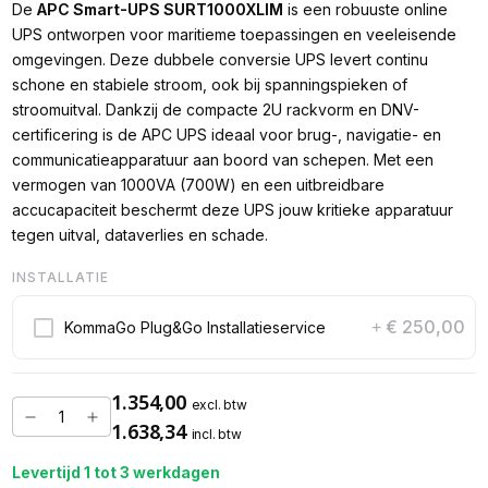
De
APC Smart-UPS SURT1000XLIM
is een robuuste online
UPS ontworpen voor maritieme toepassingen en veeleisende
omgevingen. Deze dubbele conversie UPS levert continu
schone en stabiele stroom, ook bij spanningspieken of
stroomuitval. Dankzij de compacte 2U rackvorm en DNV-
certificering is de APC UPS ideaal voor brug-, navigatie- en
communicatieapparatuur aan boord van schepen. Met een
vermogen van 1000VA (700W) en een uitbreidbare
accucapaciteit beschermt deze UPS jouw kritieke apparatuur
tegen uitval, dataverlies en schade.
INSTALLATIE
€ 250,00
KommaGo Plug&Go Installatieservice
+
1.354,00
excl. btw
1.638,34
incl. btw
Levertijd 1 tot 3 werkdagen