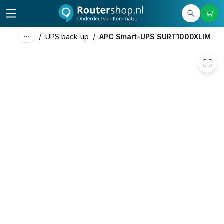
1.354,00
excl. btw
1.638,34
incl. btw
/
UPS back-up
/
APC Smart-UPS SURT1000XLIM