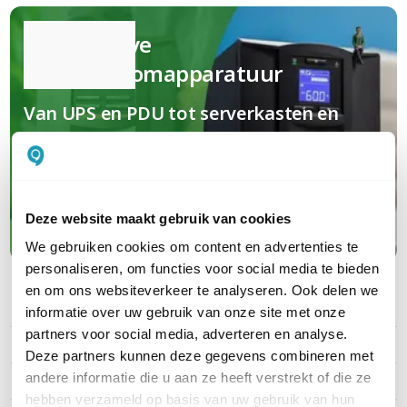
Kwalitatieve
(nood)stroomapparatuur
Van UPS en PDU tot serverkasten en
garanties; jouw complete oplossing van
A tot Z
Deze website maakt gebruik van cookies
Maak kennis met APC
We gebruiken cookies om content en advertenties te
personaliseren, om functies voor social media te bieden
en om ons websiteverkeer te analyseren. Ook delen we
informatie over uw gebruik van onze site met onze
PRODUCT DETAILS
partners voor social media, adverteren en analyse.
Merk
APC
Deze partners kunnen deze gegevens combineren met
andere informatie die u aan ze heeft verstrekt of die ze
Artikelnummer
SBP5000RMI2U
hebben verzameld op basis van uw gebruik van hun