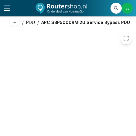
846,90
excl. btw
1.024,75
incl. btw
/
PDU
/
APC SBP5000RMI2U Service Bypass PDU