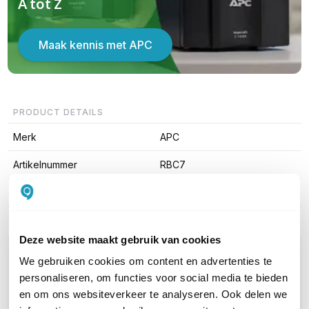
A tot Z
Maak kennis met APC
PRODUCT DETAILS
Merk
APC
Artikelnummer
RBC7
EAN
0731304003298
Deze website maakt gebruik van cookies
WIL JIJ ADVIES OP MAAT?
We gebruiken cookies om content en advertenties te
Vraag het onze experts!
personaliseren, om functies voor social media te bieden
en om ons websiteverkeer te analyseren. Ook delen we
Bel ons