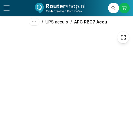
269,69
excl. btw
326,32
incl. btw
/
UPS accu's
/
APC RBC7 Accu