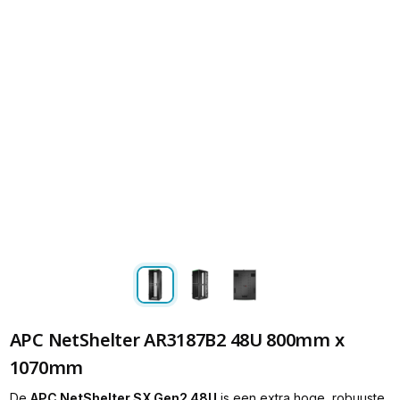
APC NetShelter AR3187B2 48U 800mm x
1070mm
De
APC NetShelter SX Gen2 48U
is een extra hoge, robuuste