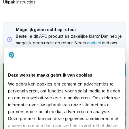
Uitpak instructies
Mogelijk geen recht op retour
Bestel je dit APC product als zakelijke klant? Dan heb je
mogelijk geen recht op retour. Neem
contact
met ons
op als je wilt weten of dit ook voor jou geldt.
Kwalitatieve
Deze website maakt gebruik van cookies
(nood)stroomapparatuur
We gebruiken cookies om content en advertenties te
personaliseren, om functies voor social media te bieden
Van UPS en PDU tot serverkasten en
en om ons websiteverkeer te analyseren. Ook delen we
garanties; jouw complete oplossing van
informatie over uw gebruik van onze site met onze
partners voor social media, adverteren en analyse.
A tot Z
Deze partners kunnen deze gegevens combineren met
andere informatie die u aan ze heeft verstrekt of die ze