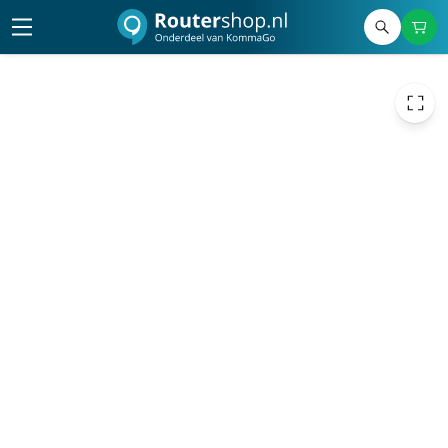
2.818,57
excl. btw
3.410,47
incl. btw