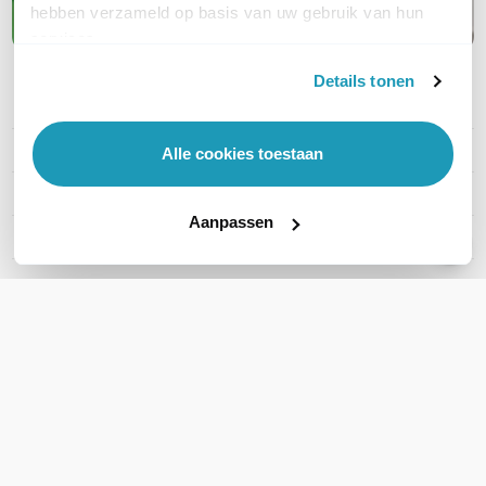
Maak kennis met APC
hebben verzameld op basis van uw gebruik van hun
services.
Details tonen
PRODUCT DETAILS
Merk
APC
Alle cookies toestaan
Artikelnummer
AR3187B2
Aanpassen
EAN
0731304647645
WIL JIJ ADVIES OP MAAT?
Vraag het onze experts!
Bel ons
E-mail