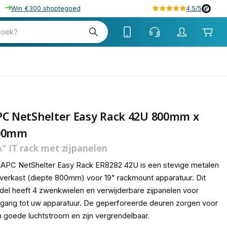
Win €300 shoptegoed
4.5/5
tw
zoek?
tw
PC NetShelter Easy Rack 42U 800mm x
00mm
\" IT rack met zijpanelen
APC NetShelter Easy Rack ER8282 42U is een stevige metalen
verkast (diepte 800mm) voor 19" rackmount apparatuur. Dit
el heeft 4 zwenkwielen en verwijderbare zijpanelen voor
gang tot uw apparatuur. De geperforeerde deuren zorgen voor
 goede luchtstroom en zijn vergrendelbaar.