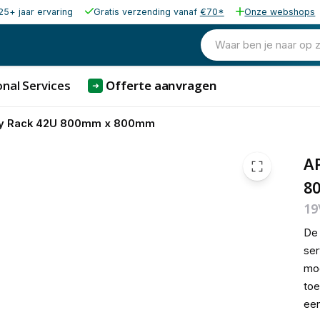
25+ jaar ervaring
Gratis verzending vanaf
€70*
Onze webshops
1.281,12
excl. b
1.550,16
Waar ben je naar op 
incl. b
nal Services
Offerte aanvragen
➜
sy Rack 42U 800mm x 800mm
A
8
19
De 
ser
mod
toe
een