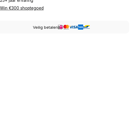
25+ jaar ervaring
Win €300 shoptegoed
Veilig betalen