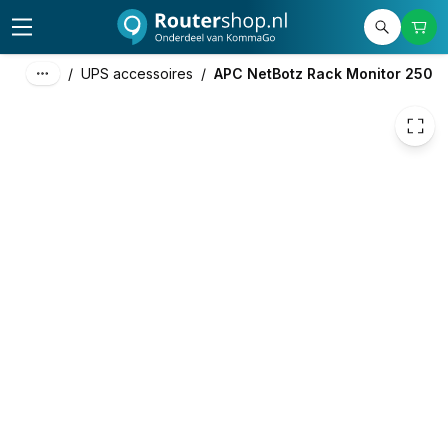
600,00
excl. btw
726,00
incl. btw
/
UPS accessoires
/
APC NetBotz Rack Monitor 250