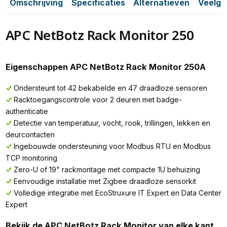
Omschrijving
Specificaties
Alternatieven
Veelge
APC NetBotz Rack Monitor 250
Eigenschappen APC NetBotz Rack Monitor 250A
Ondersteunt tot 42 bekabelde en 47 draadloze sensoren
Racktoegangscontrole voor 2 deuren met badge-
authenticatie
Detectie van temperatuur, vocht, rook, trillingen, lekken en
deurcontacten
Ingebouwde ondersteuning voor Modbus RTU en Modbus
TCP monitoring
Zero-U of 19" rackmontage met compacte 1U behuizing
Eenvoudige installatie met Zigbee draadloze sensorkit
Volledige integratie met EcoStruxure IT Expert en Data Center
Expert
Bekijk de APC NetBotz Rack Monitor van elke kant