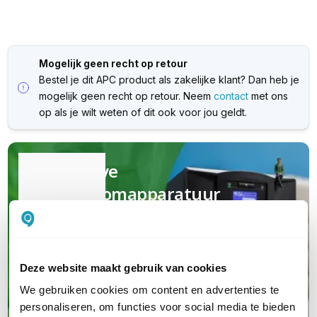
Mogelijk geen recht op retour
Bestel je dit APC product als zakelijke klant? Dan heb je
mogelijk geen recht op retour. Neem
contact
met ons
op als je wilt weten of dit ook voor jou geldt.
Kwalitatieve
(nood)stroomapparatuur
Van UPS en PDU tot serverkasten en
garanties; jouw complete oplossing van
A tot Z
Deze website maakt gebruik van cookies
We gebruiken cookies om content en advertenties te
personaliseren, om functies voor social media te bieden
Maak kennis met APC