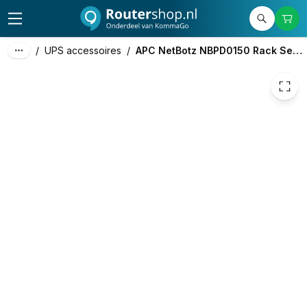
210,48
excl. btw
254,68
incl. btw
/
UPS accessoires
/
APC NetBotz NBPD0150 Rack Sensor Pod