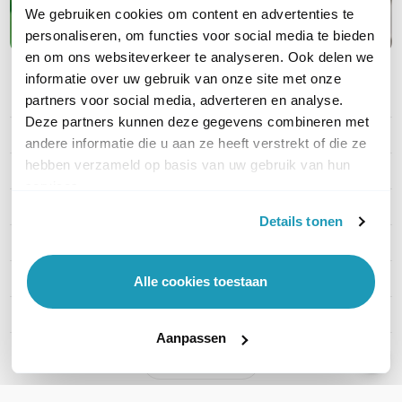
We gebruiken cookies om content en advertenties te
personaliseren, om functies voor social media te bieden
en om ons websiteverkeer te analyseren. Ook delen we
informatie over uw gebruik van onze site met onze
partners voor social media, adverteren en analyse.
PRODUCT DETAILS
Deze partners kunnen deze gegevens combineren met
Merk
APC
andere informatie die u aan ze heeft verstrekt of die ze
hebben verzameld op basis van uw gebruik van hun
Artikelnummer
EPDU1010B-SCH
services.
EAN
0731304424505
Details tonen
Stekkertype ingang
Schuko CEE 7
Type uitgangen
Schuko
Alle cookies toestaan
Montage
Rack mountable; 1U
Aanpassen
Toon meer