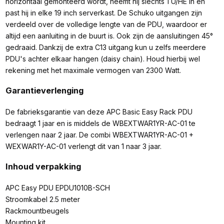
horizontaal gemonteerd wordt, neemt hij slechts 1 U/HE in en
past hij in elke 19 inch serverkast. De Schuko uitgangen zijn
verdeeld over de volledige lengte van de PDU, waardoor er
altijd een aanluiting in de buurt is. Ook zijn de aansluitingen 45°
gedraaid. Dankzij de extra C13 uitgang kun u zelfs meerdere
PDU's achter elkaar hangen (daisy chain). Houd hierbij wel
rekening met het maximale vermogen van 2300 Watt.
Garantieverlenging
De fabrieksgarantie van deze APC Basic Easy Rack PDU
bedraagt 1 jaar en is middels de WBEXTWAR1YR-AC-01 te
verlengen naar 2 jaar. De combi WBEXTWAR1YR-AC-01 +
WEXWAR1Y-AC-01 verlengt dit van 1 naar 3 jaar.
Inhoud verpakking
APC Easy PDU EPDU1010B-SCH
Stroomkabel 2.5 meter
Rackmountbeugels
Mounting kit