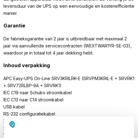
levensduur van de UPS op een eenvoudige en kostenefficiënte
manier.
Garantie
De fabrieksgarantie van 2 jaar is uitbreidbaar met maximaal 2
jaar via aanvullende servicecontracten (WEXTWAR1YR-SE-03),
waardoor je in totaal tot 4 jaar dekking hebt.
Inhoud verpakking
APC Easy-UPS On-Line SRV3KRILRK-E (SRVPM3KRIL-E + SRVRK1
+ SRV72RLBP-9A + SRVRK1)
IEC C19 naar Schuko stroomkabel
IEC C13 naar C14 stroomkabel
USB kabel
RS-232 configuratiekabel
2x Rek inbouwbeugels
2x Ondersteuningsrails voor rackmontage
1 externe batterijpack