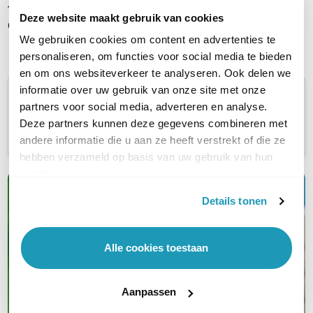
1 batterijkabel
Deze website maakt gebruik van cookies
Gebruiksaanwijzing
We gebruiken cookies om content en advertenties te
personaliseren, om functies voor social media te bieden
en om ons websiteverkeer te analyseren. Ook delen we
informatie over uw gebruik van onze site met onze
Mogelijk geen recht op retour
partners voor social media, adverteren en analyse.
Bestel je dit APC product als zakelijke klant? Dan heb je
Deze partners kunnen deze gegevens combineren met
mogelijk geen recht op retour. Neem
contact
met ons
op als je wilt weten of dit ook voor jou geldt.
andere informatie die u aan ze heeft verstrekt of die ze
hebben verzameld op basis van uw gebruik van hun
services.
Kwalitatieve
Details tonen
(nood)stroomapparatuur
Alle cookies toestaan
Van UPS en PDU tot serverkasten en
garanties; jouw complete oplossing van
A tot Z
Aanpassen