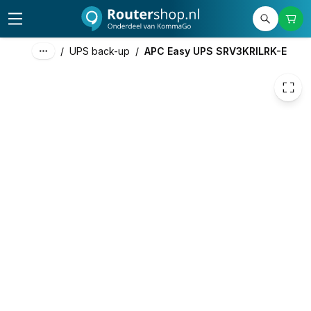
1.352,13
excl. btw
1.636,08
incl. btw
/
UPS back-up
/
APC Easy UPS SRV3KRILRK-E