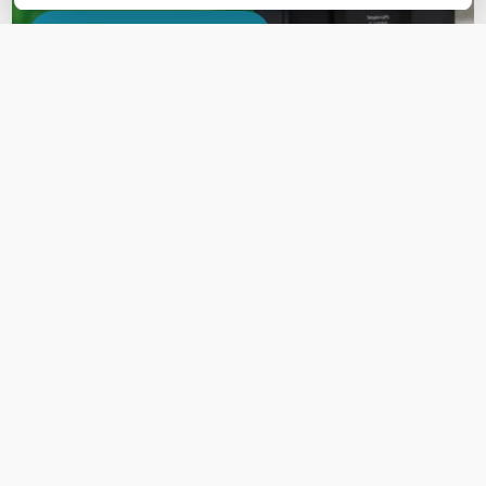
Maak kennis met APC
PRODUCT DETAILS
Merk
APC
Artikelnummer
SRV3KRILRK-E
EAN
0731304450986
WIL JIJ ADVIES OP MAAT?
Vraag het onze experts!
Bel ons