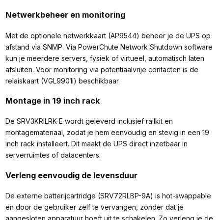
Netwerkbeheer en monitoring
Met de optionele netwerkkaart (AP9544) beheer je de UPS op
afstand via SNMP. Via PowerChute Network Shutdown software
kun je meerdere servers, fysiek of virtueel, automatisch laten
afsluiten. Voor monitoring via potentiaalvrije contacten is de
relaiskaart (VGL9901i) beschikbaar.
Montage in 19 inch rack
De SRV3KRILRK-E wordt geleverd inclusief railkit en
montagemateriaal, zodat je hem eenvoudig en stevig in een 19
inch rack installeert. Dit maakt de UPS direct inzetbaar in
serverruimtes of datacenters.
Verleng eenvoudig de levensduur
De externe batterijcartridge (SRV72RLBP-9A) is hot-swappable
en door de gebruiker zelf te vervangen, zonder dat je
aangesloten apparatuur hoeft uit te schakelen. Zo verleng je de