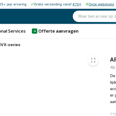
25+ jaar ervaring
Gratis verzending vanaf
€70*
Onze webshops
€ 87,
Waar ben je naar op 
nal Services
Offerte aanvragen
➜
BVX-series
A
4x
De
tij
acc
er 
aan
TY