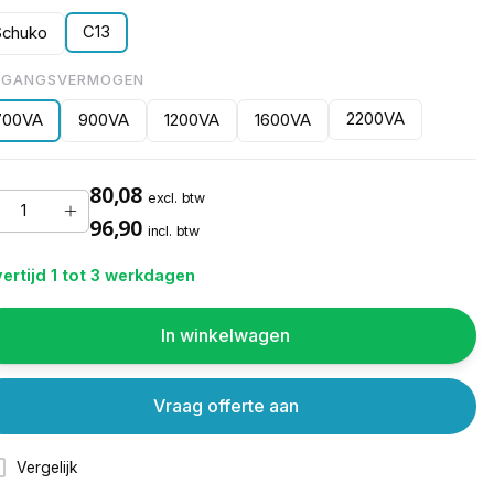
C13
Schuko
TGANGSVERMOGEN
2200VA
700VA
900VA
1200VA
1600VA
80,08
excl. btw
96,90
incl. btw
ertijd 1 tot 3 werkdagen
In winkelwagen
Vraag offerte aan
Vergelijk