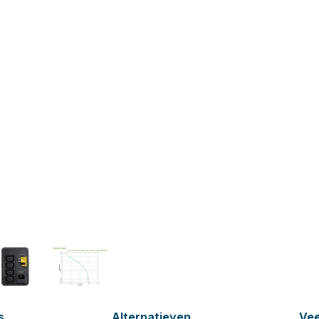
s
Alternatieven
Vee