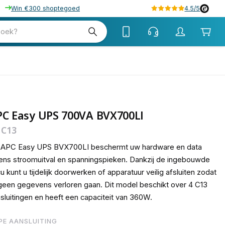
Win €300 shoptegoed
4.5/5
77
zoek?
PC Easy UPS 700VA BVX700LI
 C13
 APC Easy UPS BVX700LI beschermt uw hardware en data
dens stroomuitval en spanningspieken. Dankzij de ingebouwde
u kunt u tijdelijk doorwerken of apparatuur veilig afsluiten zodat
geen gegevens verloren gaan. Dit model beschikt over 4 C13
sluitingen en heeft een capaciteit van 360W.
PE AANSLUITING