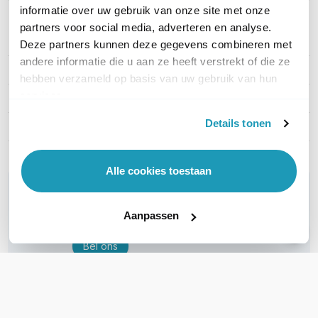
informatie over uw gebruik van onze site met onze
partners voor social media, adverteren en analyse.
Deze partners kunnen deze gegevens combineren met
PRODUCT DETAILS
andere informatie die u aan ze heeft verstrekt of die ze
Merk
APC
hebben verzameld op basis van uw gebruik van hun
services.
Artikelnummer
AR7588
Details tonen
EAN
0731304301004
Alle cookies toestaan
WIL JIJ ADVIES OP MAAT?
Vraag het onze experts!
Aanpassen
Bel ons
E-mail