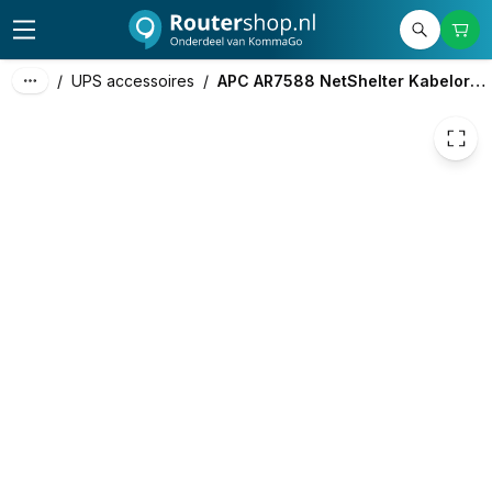
325,29
excl. btw
393,60
incl. btw
/
UPS accessoires
/
APC AR7588 NetShelter Kabelorganizer