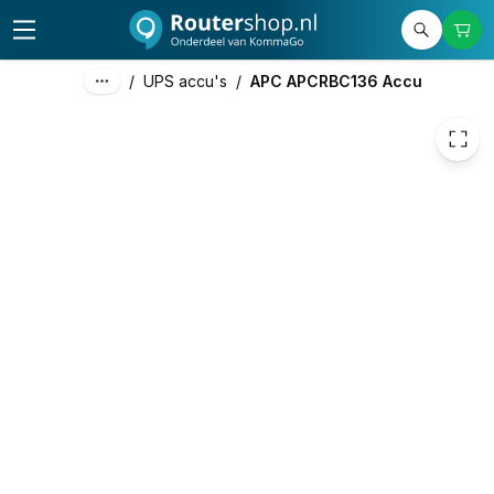
445,89
excl. btw
539,53
incl. btw
/
UPS accu's
/
APC APCRBC136 Accu