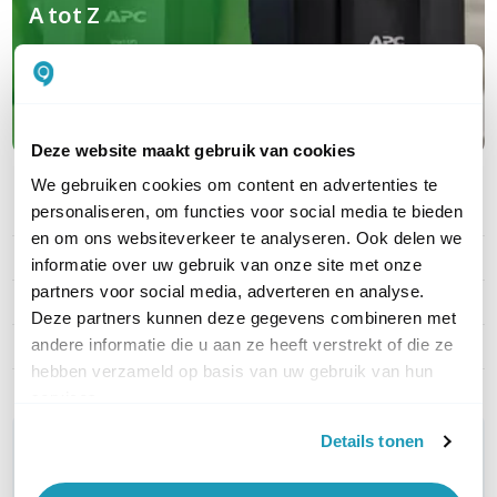
A tot Z
Maak kennis met APC
Deze website maakt gebruik van cookies
We gebruiken cookies om content en advertenties te
personaliseren, om functies voor social media te bieden
PRODUCT DETAILS
en om ons websiteverkeer te analyseren. Ook delen we
Merk
APC
informatie over uw gebruik van onze site met onze
partners voor social media, adverteren en analyse.
Artikelnummer
APCRBC136
Deze partners kunnen deze gegevens combineren met
andere informatie die u aan ze heeft verstrekt of die ze
EAN
0731304293361
hebben verzameld op basis van uw gebruik van hun
services.
Details tonen
WIL JIJ ADVIES OP MAAT?
Vraag het onze experts!