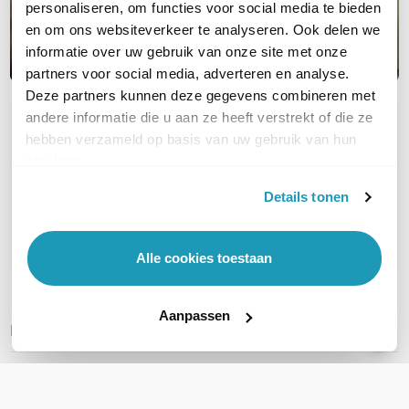
personaliseren, om functies voor social media te bieden
en om ons websiteverkeer te analyseren. Ook delen we
informatie over uw gebruik van onze site met onze
partners voor social media, adverteren en analyse.
Deze partners kunnen deze gegevens combineren met
andere informatie die u aan ze heeft verstrekt of die ze
OVER DIT PRODUCT
hebben verzameld op basis van uw gebruik van hun
Veelgestelde vragen
services.
Geen vragen gevonden
Details tonen
Stel een vraag
Alle cookies toestaan
Aanpassen
REVIEWS
(
0
)
Ga naar Trusted Shops reviews
Wees de eerste die een review schrijft!