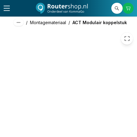
4,54
excl. btw
5,49
incl. btw
/
Montagemateriaal
/
ACT Modulair koppelstuk