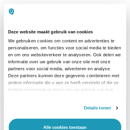
Merk
ACT
Artikelnummer
FB8501
EAN
8716065506648
Deze website maakt gebruik van cookies
We gebruiken cookies om content en advertenties te
Kabel lengte
1 meter
personaliseren, om functies voor social media te bieden
Type kabel
FTP Cat7
en om ons websiteverkeer te analyseren. Ook delen we
informatie over uw gebruik van onze site met onze
Kleur
Zwart
partners voor social media, adverteren en analyse.
Deze partners kunnen deze gegevens combineren met
Toon meer
andere informatie die u aan ze heeft verstrekt of die ze
hebben verzameld op basis van uw gebruik van hun
services.
WIL JIJ ADVIES OP MAAT?
Details tonen
Vraag het onze experts!
Alle cookies toestaan
Bel ons