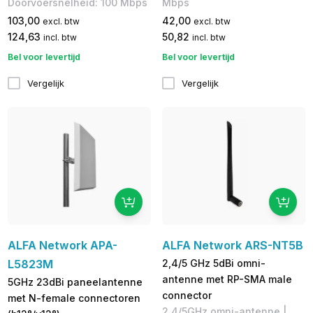
Doorvoersnelheid: 100 Mbps
Mbps
103,00
42,00
excl. btw
excl. btw
124,63
50,82
incl. btw
incl. btw
Bel voor levertijd
Bel voor levertijd
Vergelijk
Vergelijk
ALFA Network APA-
ALFA Network ARS-NT5B
L5823M
2,4/5 GHz 5dBi omni-
antenne met RP-SMA male
5GHz 23dBi paneelantenne
connector
met N-female connectoren
2,4/5GHz omni-antenne |