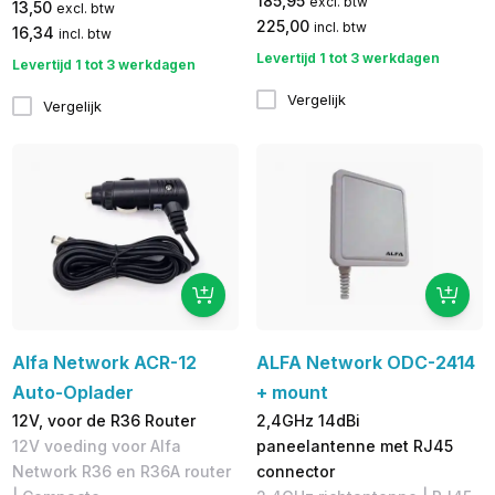
185,95
excl. btw
13,50
excl. btw
225,00
incl. btw
16,34
incl. btw
Levertijd 1 tot 3 werkdagen
Levertijd 1 tot 3 werkdagen
Vergelijk
Vergelijk
Alfa Network ACR-12
ALFA Network ODC-2414
Auto-Oplader
+ mount
12V, voor de R36 Router
2,4GHz 14dBi
12V voeding voor Alfa
paneelantenne met RJ45
Network R36 en R36A router
connector