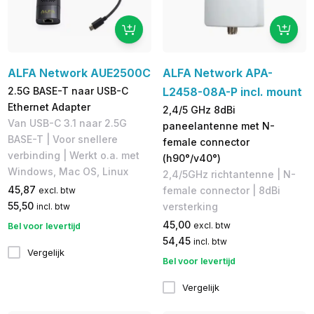
ALFA Network AUE2500C
ALFA Network APA-
2.5G BASE-T naar USB-C
L2458-08A-P incl. mount
Ethernet Adapter
2,4/5 GHz 8dBi
Van USB-C 3.1 naar 2.5G
paneelantenne met N-
BASE-T | Voor snellere
female connector
verbinding | Werkt o.a. met
(h90°/v40°)
Windows, Mac OS, Linux
2,4/5GHz richtantenne | N-
45,87
female connector | 8dBi
excl. btw
55,50
versterking
incl. btw
45,00
excl. btw
Bel voor levertijd
54,45
incl. btw
Vergelijk
Bel voor levertijd
Vergelijk