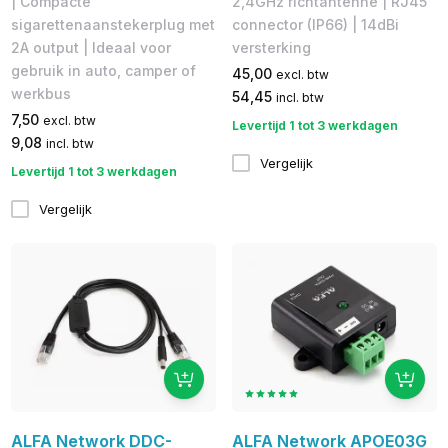
| Compacte
2,4GHz richtantenne | RJ45
sigarettenaanstekerplug met
connector (IP66) | 14dBi
2A output | Ideaal voor
versterking
gebruik in auto, camper of
45,00
excl. btw
werkbus
54,45
incl. btw
7,50
excl. btw
Levertijd 1 tot 3 werkdagen
9,08
incl. btw
Vergelijk
Levertijd 1 tot 3 werkdagen
Vergelijk
ALFA Network DDC-
ALFA Network APOE03G