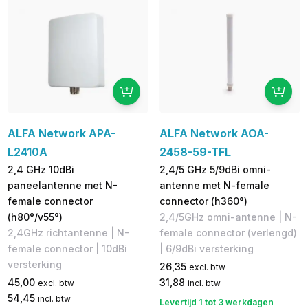
ALFA Network APA-
ALFA Network AOA-
L2410A
2458-59-TFL
2,4 GHz 10dBi
2,4/5 GHz 5/9dBi omni-
paneelantenne met N-
antenne met N-female
female connector
connector (h360°)
(h80°/v55°)
2,4/5GHz omni-antenne | N-
2,4GHz richtantenne | N-
female connector (verlengd)
female connector | 10dBi
| 6/9dBi versterking
versterking
26,35
excl. btw
45,00
31,88
excl. btw
incl. btw
54,45
incl. btw
Levertijd 1 tot 3 werkdagen