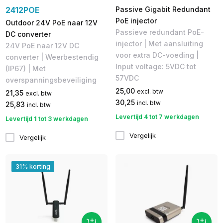
2412POE
Passive Gigabit Redundant
PoE injector
Outdoor 24V PoE naar 12V
Passieve redundant PoE-
DC converter
injector | Met aansluiting
24V PoE naar 12V DC
voor extra DC-voeding |
converter | Weerbestendig
Input voltage: 5VDC tot
(IP67) | Met
57VDC
overspanningsbeveiliging
25,00
excl. btw
21,35
excl. btw
30,25
incl. btw
25,83
incl. btw
Levertijd 4 tot 7 werkdagen
Levertijd 1 tot 3 werkdagen
Vergelijk
Vergelijk
31% korting