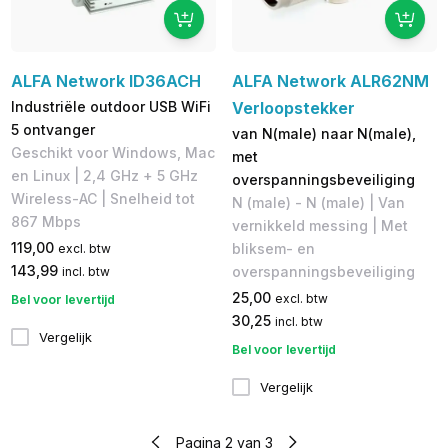
ALFA Network ID36ACH
ALFA Network ALR62NM
Industriële outdoor USB WiFi
Verloopstekker
5 ontvanger
van N(male) naar N(male),
Geschikt voor Windows, Mac
met
en Linux | 2,4 GHz + 5 GHz
overspanningsbeveiliging
Wireless-AC | Snelheid tot
N (male) - N (male) | Van
867 Mbps
vernikkeld messing | Met
119,00
bliksem- en
excl. btw
143,99
overspanningsbeveiliging
incl. btw
25,00
excl. btw
Bel voor levertijd
30,25
incl. btw
Vergelijk
Bel voor levertijd
Vergelijk
Pagina 2 van 3