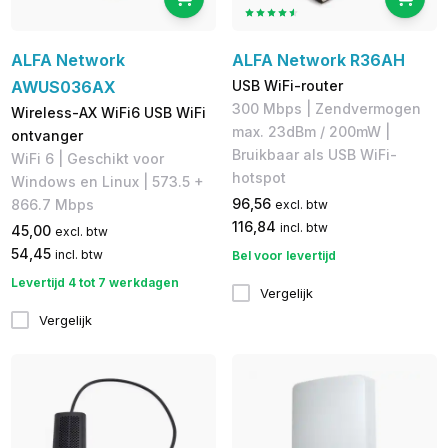
ALFA Network
ALFA Network R36AH
AWUS036AX
USB WiFi-router
300 Mbps | Zendvermogen
Wireless-AX WiFi6 USB WiFi
max. 23dBm / 200mW |
ontvanger
Bruikbaar als ​USB WiFi-
WiFi 6 | Geschikt voor
hotspot
Windows en Linux | 573.5 +
96,56
866.7 Mbps
excl. btw
116,84
incl. btw
45,00
excl. btw
54,45
incl. btw
Bel voor levertijd
Levertijd 4 tot 7 werkdagen
Vergelijk
Vergelijk