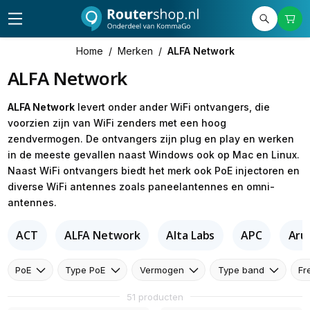
Home
/
Merken
/
ALFA Network
ALFA Network
ALFA Network
levert onder ander WiFi ontvangers, die
voorzien zijn van WiFi zenders met een hoog
zendvermogen. De ontvangers zijn plug en play en werken
in de meeste gevallen naast Windows ook op Mac en Linux.
Naast WiFi ontvangers biedt het merk ook PoE injectoren en
diverse WiFi antennes zoals paneelantennes en omni-
antennes.
ACT
ALFA Network
Alta Labs
APC
Aru
PoE
Type PoE
Vermogen
Type band
Fr
51 producten