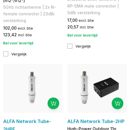
(h12°/v12°)
RP-SMA male connector |
5GHz richtantenne | 2x N-
5dBi versterking
female connector | 23dBi
17,00
versterking
excl. btw
20,57
incl. btw
102,00
excl. btw
123,42
incl. btw
Bel voor levertijd
Bel voor levertijd
Vergelijk
Vergelijk
ALFA Network Tube-
ALFA Network Tube-2HP
2HPF
High-Power Outdoor 11n