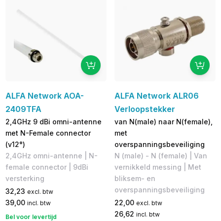
ALFA Network AOA-
ALFA Network ALR06
2409TFA
Verloopstekker
2,4GHz 9 dBi omni-antenne
van N(male) naar N(female),
met N-Female connector
met
(v12°)
overspanningsbeveiliging
2,4GHz omni-antenne | N-
N (male) - N (female) | Van
female connector | 9dBi
vernikkeld messing | Met
versterking
bliksem- en
overspanningsbeveiliging
32,23
excl. btw
39,00
22,00
incl. btw
excl. btw
26,62
incl. btw
Bel voor levertijd