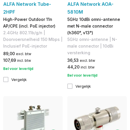
ALFA Network Tube-
ALFA Network AOA-
2HPF
5810M
High-Power Outdoor 11n
5GHz 10dBi omni-antenne
AP/CPE (incl. PoE injector)
met N-male connector
2.4GHz 802.11b/g/n |
(h360°, v13°)
Doorvoersnelheid 150 Mbps |
5GHz omni-antenne | N-
Inclusief PoE-injector
male connector | 10dBi
versterking
89,00
excl. btw
107,69
36,53
incl. btw
excl. btw
44,20
incl. btw
Bel voor levertijd
Bel voor levertijd
Vergelijk
Vergelijk