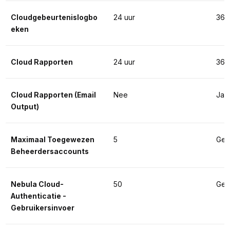
Cloudgebeurtenislogbo
24 uur
365
eken
Cloud Rapporten
24 uur
365
Cloud Rapporten (Email 
Nee
Ja
Output)
Maximaal Toegewezen 
5
Geen
Beheerdersaccounts
Nebula Cloud-
50
Geen
Authenticatie - 
Gebruikersinvoer