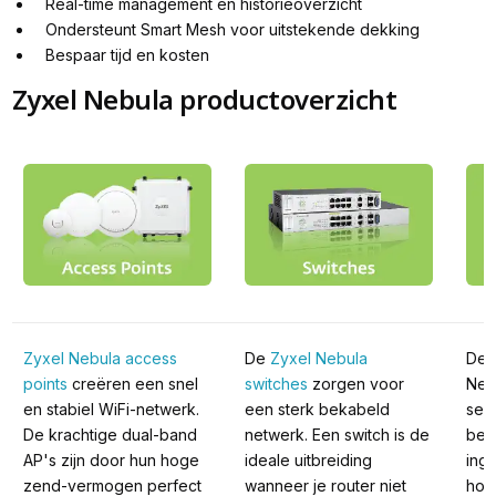
Real-time management en historieoverzicht
Ondersteunt Smart Mesh voor uitstekende dekking
Bespaar tijd en kosten
Zyxel Nebula productoverzicht
Zyxel Nebula access 
De 
Zyxel Nebula 
De k
points
 creëren een snel 
switches
 zorgen voor 
Neb
en stabiel WiFi-netwerk. 
een sterk bekabeld 
secu
De krachtige dual-band 
netwerk. Een switch is de 
bev
AP's zijn door hun hoge 
ideale uitbreiding 
inge
zend-vermogen perfect 
wanneer je router niet 
houd