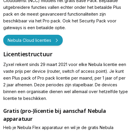
Clouddienst (NCC) middels het gratis
Base Pack
. Bepaalde
uitgebreidere functies vallen echter onder het betaalde
Plus
pack
en de meest geavanceerd functionaliteiten zijn
beschikbaar via het
Pro pack
. Ook het
Security Pack
voor
gateways is een betaalde optie.
Nebula Cloud licenties
Licentiestructuur
Zyxel rekent sinds 29 maart 2021 voor elke Nebula licentie een
vaste prijs per device (router, switch of access point). Je kunt
een Plus pack of Pro pack licentie per maand, per 1 jaar of per
2 jaar afnemen. Deze periodes zijn stapelbaar. De devices
binnen een organisatie dienen wel allemaal over hetzelfde type
licentie te beschikken.
Gratis (pro-)licentie bij aanschaf Nebula
apparatuur
Heb je Nebula Flex apparatuur en wil je de gratis Nebula