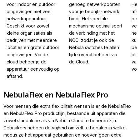
voor indoor en outdoor 
genoeg netwerkpoorten 
Het 
omgevingen met veel 
voor je bedrijfs-netwerk 
afst
netwerkapparatuur. 
biedt. Het speciale 
beve
Geschikt voor zowel 
mechanisme optimaliseert 
ver
kleine organisaties als 
de verbinding met het 
het
bedrijven met meerdere 
NCC, zodat je ook de 
kun
locaties en grote outdoor 
Nebula switches te allen 
bepa
omgevingen. Via de 
tijde overal beheert via 
blok
cloud beheer je de 
de Cloud.
van 
apparatuur eenvoudig op 
voo
afstand.
NebulaFlex en NebulaFlex Pro
Voor mensen die extra flexibiliteit wensen is er de NebulaFlex
en NebulaFlex Pro productlijn, bestaande uit apparaten die
zowel standalone als via Nebula Cloud te beheren zijn.
Gebruikers hebben de vrijheid om zelf te bepalen in welke
modus ze het apparaat gebruiken en hoeven geen extra