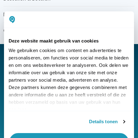
Bezorgen & installeren
Over KommaGo
Deze website maakt gebruik van cookies
We gebruiken cookies om content en advertenties te
personaliseren, om functies voor social media te bieden
en om ons websiteverkeer te analyseren. Ook delen we
informatie over uw gebruik van onze site met onze
Nieuwsbrief
partners voor social media, adverteren en analyse.
Klantenservice
Deze partners kunnen deze gegevens combineren met
andere informatie die u aan ze heeft verstrekt of die ze
hebben verzameld op basis van uw gebruik van hun
services.
Details tonen
© Copyright KommaGo