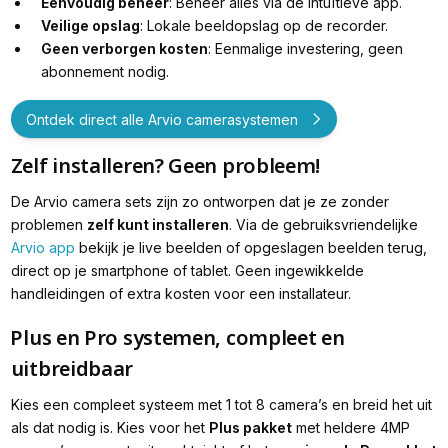
Eenvoudig beheer
: Beheer alles via de intuïtieve app.
Veilige opslag
: Lokale beeldopslag op de recorder.
Geen verborgen kosten
: Eenmalige investering, geen
abonnement nodig.
Ontdek direct alle Arvio camerasystemen
Zelf installeren? Geen probleem!
De Arvio camera sets zijn zo ontworpen dat je ze zonder
problemen
zelf kunt installeren
. Via de gebruiksvriendelijke
Arvio app
bekijk je live beelden of opgeslagen beelden terug,
direct op je smartphone of tablet. Geen ingewikkelde
handleidingen of extra kosten voor een installateur.
⁠Plus en Pro systemen, compleet en
uitbreidbaar
Kies een compleet systeem met 1 tot 8 camera’s en breid het uit
als dat nodig is. Kies voor het
Plus pakket
met heldere 4MP