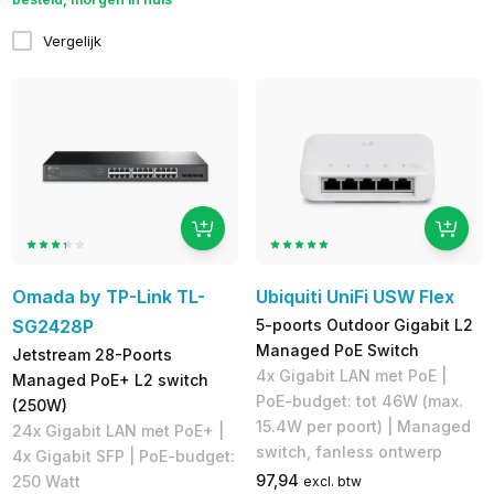
Vergelijk
Omada by TP-Link TL-
Ubiquiti UniFi USW Flex
SG2428P
5-poorts Outdoor Gigabit L2
Managed PoE Switch
Jetstream 28-Poorts
4x Gigabit LAN met PoE |
Managed PoE+ L2 switch
PoE-budget: tot 46W (max.
(250W)
15.4W per poort) | ​Managed
24x Gigabit LAN met PoE+ |
switch, fanless ontwerp
4x Gigabit SFP | PoE-budget:
97,94
250 Watt
excl. btw