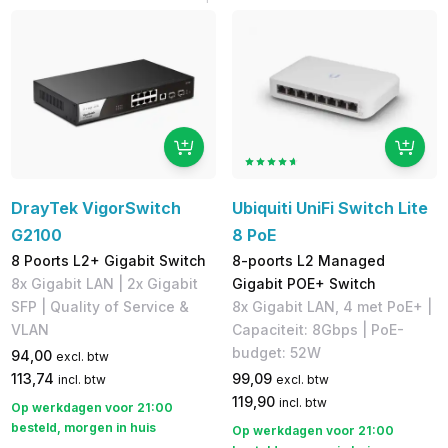
DrayTek VigorSwitch
Ubiquiti UniFi Switch Lite
G2100
8 PoE
8 Poorts L2+ Gigabit Switch
8-poorts L2 Managed
8x Gigabit LAN | 2x Gigabit
Gigabit POE+ Switch
SFP | Quality of Service &
8x Gigabit LAN, 4 met PoE+ |
VLAN
Capaciteit: 8Gbps | PoE-
budget: 52W
94,00
excl. btw
113,74
99,09
incl. btw
excl. btw
119,90
incl. btw
Op werkdagen voor 21:00
besteld, morgen in huis
Op werkdagen voor 21:00