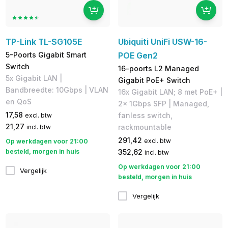
TP-Link TL-SG105E
Ubiquiti UniFi USW-16-
5-Poorts Gigabit Smart
POE Gen2
Switch
16-poorts L2 Managed
​5x Gigabit LAN | ​
Gigabit PoE+ Switch
Bandbreedte: 10Gbps | ​VLAN
16x Gigabit LAN; 8 met PoE+ |
en QoS
2x 1Gbps SFP | ​Managed,
17,58
fanless switch,
excl. btw
21,27
rackmountable
incl. btw
291,42
excl. btw
Op werkdagen voor 21:00
besteld, morgen in huis
352,62
incl. btw
Op werkdagen voor 21:00
Vergelijk
besteld, morgen in huis
Vergelijk