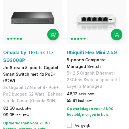
Omada by TP-Link TL-
Ubiquiti Flex Mini 2.5G
SG2008P
5-poorts Compacte
Managed Switch
JetStream 8-poorts Gigabit
5x 2.5 Gigabit Ethernet |
Smart Switch met 4x PoE+
25Gbps Switchcapaciteit |
(62W)
Layer 2 Managed
8x Gigabit LAN met 4x PoE+ |
46,12
PoE budget: 62 Watt | Beheer
excl. btw
55,81
via de Cloud (Omada SDN)
incl. btw
82,60
excl. btw
Op werkdagen voor 21:00
99,95
besteld, morgen in huis
incl. btw
Op werkdagen voor 21:00
Vergelijk
besteld, morgen in huis