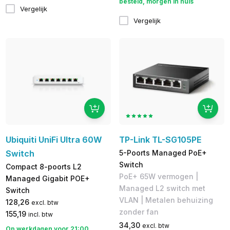
besteld, morgen in huis
Vergelijk
Vergelijk
Ubiquiti UniFi Ultra 60W
TP-Link TL-SG105PE
Switch
5-Poorts Managed PoE+
Switch
Compact 8-poorts L2
PoE+ 65W vermogen |
Managed Gigabit POE+
Managed L2 switch met
Switch
VLAN | Metalen behuizing
128,26
excl. btw
zonder fan
155,19
incl. btw
34,30
excl. btw
Op werkdagen voor 21:00