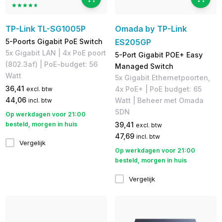
TP-Link TL-SG1005P
Omada by TP-Link
5-Poorts Gigabit PoE Switch
ES205GP
5x Gigabit LAN | 4x PoE poort
5-Port Gigabit POE+ Easy
(802.3af) | PoE-budget: 56
Managed Switch
Watt
5x Gigabit Ethernetpoorten,
36,41
4x PoE+ | PoE budget: 65
excl. btw
44,06
Watt | Beheer met Omada
incl. btw
SDN
Op werkdagen voor 21:00
besteld, morgen in huis
39,41
excl. btw
47,69
incl. btw
Vergelijk
Op werkdagen voor 21:00
besteld, morgen in huis
Vergelijk