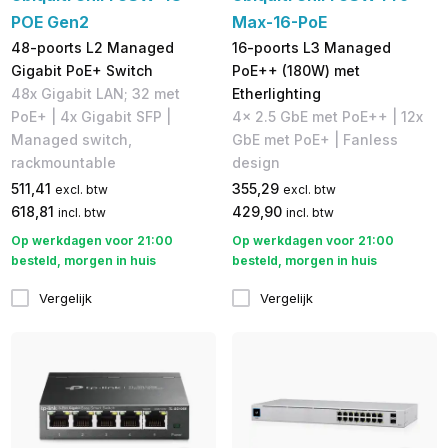
POE Gen2
Max-16-PoE
48-poorts L2 Managed
16-poorts L3 Managed
Gigabit PoE+ Switch
PoE++ (180W) met
48x Gigabit LAN; 32 met
Etherlighting
PoE+ | 4x Gigabit SFP | ​
4x 2.5 GbE met PoE++ | 12x
Managed switch,
GbE met PoE+ | Fanless
rackmountable
design
511,41
355,29
excl. btw
excl. btw
618,81
429,90
incl. btw
incl. btw
Op werkdagen voor 21:00
Op werkdagen voor 21:00
besteld, morgen in huis
besteld, morgen in huis
Vergelijk
Vergelijk