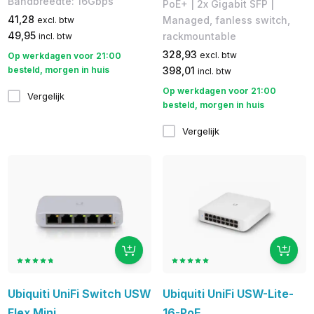
Bandbreedte: 16Gbps
PoE+ | 2x Gigabit SFP | ​
41,28
Managed, fanless switch,
excl. btw
49,95
rackmountable
incl. btw
328,93
excl. btw
Op werkdagen voor 21:00
besteld, morgen in huis
398,01
incl. btw
Op werkdagen voor 21:00
Vergelijk
besteld, morgen in huis
Vergelijk
Ubiquiti UniFi Switch USW
Ubiquiti UniFi USW-Lite-
Flex Mini
16-PoE