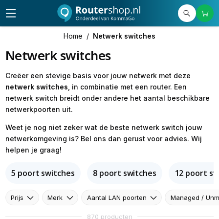
Home
/
Netwerk switches
Netwerk switches
Creëer een stevige basis voor jouw netwerk met deze
netwerk
switches
, in combinatie met een router. Een
netwerk switch breidt onder andere het aantal beschikbare
netwerkpoorten uit.
Weet je nog niet zeker wat de beste netwerk switch jouw
netwerkomgeving is? Bel ons dan gerust voor advies. Wij
helpen je graag!
5 poort switches
8 poort switches
12 poort sw
Prijs
Merk
Aantal LAN poorten
Managed / Un
870 producten