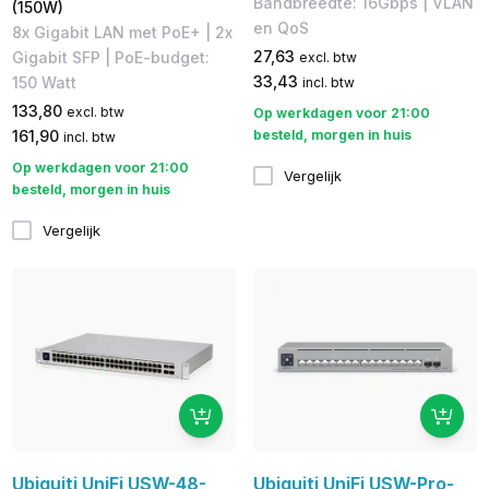
Bandbreedte: 16Gbps | ​VLAN
(150W)
en QoS
8x Gigabit LAN met PoE+ | 2x
27,63
Gigabit SFP | PoE-budget:
excl. btw
33,43
150 Watt
incl. btw
133,80
excl. btw
Op werkdagen voor 21:00
161,90
besteld, morgen in huis
incl. btw
Op werkdagen voor 21:00
Vergelijk
besteld, morgen in huis
Vergelijk
Ubiquiti UniFi USW-48-
Ubiquiti UniFi USW-Pro-