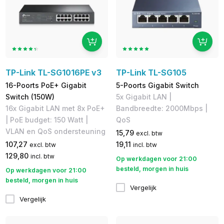
TP-Link TL-SG1016PE v3
TP-Link TL-SG105
16-Poorts PoE+ Gigabit
5-Poorts Gigabit Switch
Switch (150W)
​5x Gigabit LAN | ​
16x Gigabit LAN met 8x PoE+
Bandbreedte: 2000Mbps | ​
| PoE budget: 150 Watt |
QoS
VLAN en QoS ondersteuning
15,79
excl. btw
107,27
19,11
excl. btw
incl. btw
129,80
incl. btw
Op werkdagen voor 21:00
besteld, morgen in huis
Op werkdagen voor 21:00
besteld, morgen in huis
Vergelijk
Vergelijk