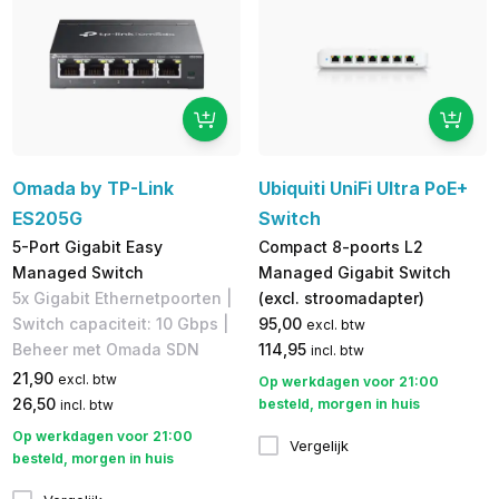
Omada by TP-Link
Ubiquiti UniFi Ultra PoE+
ES205G
Switch
5-Port Gigabit Easy
Compact 8-poorts L2
Managed Switch
Managed Gigabit Switch
5x Gigabit Ethernetpoorten |
(excl. stroomadapter)
Switch capaciteit: 10 Gbps |
95,00
excl. btw
Beheer met Omada SDN
114,95
incl. btw
21,90
excl. btw
Op werkdagen voor 21:00
26,50
besteld, morgen in huis
incl. btw
Op werkdagen voor 21:00
Vergelijk
besteld, morgen in huis