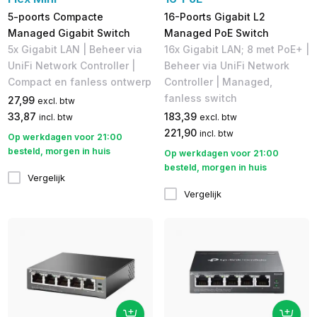
5-poorts Compacte
16-Poorts Gigabit L2
Managed Gigabit Switch
Managed PoE Switch
5x Gigabit LAN | Beheer via
16x Gigabit LAN; 8 met PoE+ |
UniFi Network Controller |
Beheer via UniFi Network
Compact en fanless ontwerp
Controller | Managed,
fanless switch
27,99
excl. btw
33,87
183,39
incl. btw
excl. btw
221,90
incl. btw
Op werkdagen voor 21:00
besteld, morgen in huis
Op werkdagen voor 21:00
besteld, morgen in huis
Vergelijk
Vergelijk