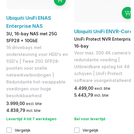
Ubiquiti UniFi ENAS
Enterprise NAS
Ubiquiti UniFi ENVR-Core
3U, 16-bay NAS met 25G
UniFi Protect NVR Enterprise
SFP28 + 10GbE
16-bay
16 drivebays met
Voor max. 300 4K camera’s,
ondersteuning voor HDD's en
redundante voeding |
SSD's | Twee 25G SFP28-
Uitbreidbare opslag tot 48
poorten voor snelle
schijven | UniFi Protect
netwerkverbindingen |
software voorgeïnstalleerd
Redundante hot-swappable
4.499,00
excl. btw
voedingen voor hoge
5.443,79
incl. btw
beschikbaarheid
3.999,00
excl. btw
4.838,79
incl. btw
Levertijd 4 tot 7 werkdagen
Bel voor levertijd
Vergelijk
Vergelijk