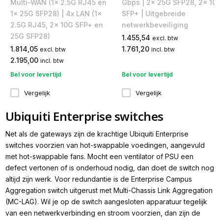
Multi-WAN (1x 2.5G RJ45 en
Gbps | 2x 25G SFP28, 2x 10
1x 25G SFP28) | 4x LAN (1x
SFP+ | Uitgebreide
2.5G RJ45, 2x 10G SFP+ en
netwerkbeveiliging
25G SFP28)
1.455,54
excl. btw
1.814,05
1.761,20
excl. btw
incl. btw
2.195,00
incl. btw
Bel voor levertijd
Bel voor levertijd
Vergelijk
Vergelijk
Ubiquiti Enterprise switches
Net als de gateways zijn de krachtige Ubiquiti Enterprise
switches voorzien van hot-swappable voedingen, aangevuld
met hot-swappable fans. Mocht een ventilator of PSU een
defect vertonen of is onderhoud nodig, dan doet de switch nog
altijd zijn werk. Voor redundantie is de Enterprise Campus
Aggregation switch uitgerust met Multi-Chassis Link Aggregation
(MC-LAG). Wil je op de switch aangesloten apparatuur tegelijk
van een netwerkverbinding en stroom voorzien, dan zijn de