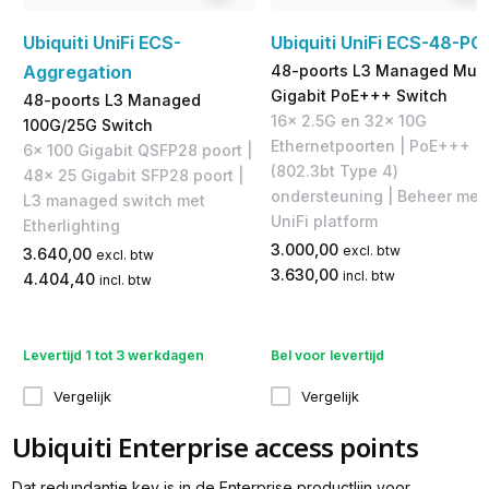
Ubiquiti UniFi ECS-
Ubiquiti UniFi ECS-48-PO
Aggregation
48-poorts L3 Managed Mult
Gigabit PoE+++ Switch
48-poorts L3 Managed
16x 2.5G en 32x 10G
100G/25G Switch
Ethernetpoorten | PoE+++
6x 100 Gigabit QSFP28 poort |
(802.3bt Type 4)
48x 25 Gigabit SFP28 poort |
ondersteuning | Beheer met
L3 managed switch met
UniFi platform
Etherlighting
3.000,00
excl. btw
3.640,00
excl. btw
3.630,00
incl. btw
4.404,40
incl. btw
Levertijd 1 tot 3 werkdagen
Bel voor levertijd
Vergelijk
Vergelijk
Ubiquiti Enterprise access points
Dat redundantie key is in de Enterprise productlijn voor