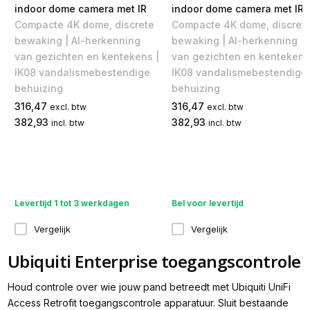
indoor dome camera met IR
indoor dome camera met IR
Compacte 4K dome, discrete
Compacte 4K dome, discret
bewaking | AI-herkenning
bewaking | AI-herkenning
van gezichten en kentekens |
van gezichten en kentekens
IK08 vandalismebestendige
IK08 vandalismebestendige
behuizing
behuizing
316,47
316,47
excl. btw
excl. btw
382,93
382,93
incl. btw
incl. btw
Levertijd 1 tot 3 werkdagen
Bel voor levertijd
Vergelijk
Vergelijk
Ubiquiti Enterprise toegangscontrole
Houd controle over wie jouw pand betreedt met Ubiquiti UniFi
Access Retrofit toegangscontrole apparatuur. Sluit bestaande