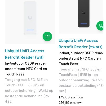
Ubiquiti UniFi Access
Retrofit Reader (zwart)
Ubiquiti UniFi Access
Indoor/outdoor OSDP reader
Retrofit Reader (wit)
ondersteunt NFC Card en
In-/outdoor OSDP reader,
Touch Pass
ondersteunt NFC Card en
Toegang met NFC, BLE en
Touch Pass
TouchPass | IP55 in- en
Toegang met NFC, BLE en
outdoor behuizing | Werkt o
TouchPass | IP55 in- en
bestaande bekabeling (RS-
outdoor behuizing | Werkt op
485)
bestaande bekabeling (RS-
179,00
excl. btw
485)
216,59
incl. btw